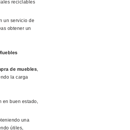
iales reciclables
 un servicio de
eas obtener un
Muebles
mpra de muebles
,
iendo la carga
n en buen estado,
bteniendo una
ndo útiles,