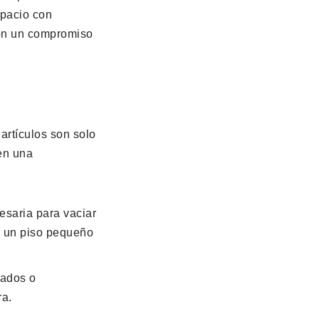
spacio con
con un compromiso
 artículos son solo
 en una
esaria para vaciar
a un piso pequeño
sados o
ra.