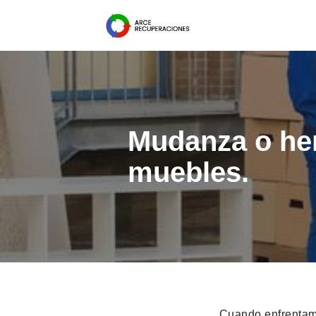
Saltar
al
contenido
Mudanza o her
muebles.
Cuando enfrentam