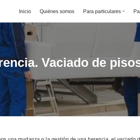
Inicio
Quiénes somos
Para particulares
Pa
encia. Vaciado de piso
os una mudanza o la gestión de una herencia, el
vaciado d