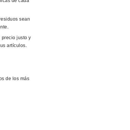
ficas de cada
residuos sean
nte.
precio justo y
s artículos.
os de los más